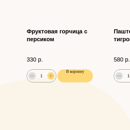
Фруктовая горчица с
Паште
персиком
тигро
лаймо
330
р.
580
р.
В корзину