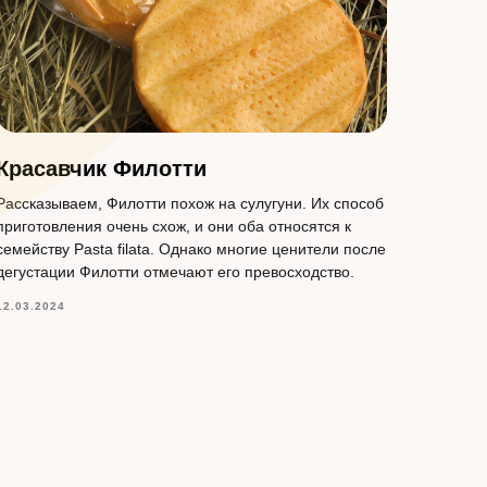
Красавчик Филотти
Рассказываем, Филотти похож на сулугуни. Их способ
приготовления очень схож, и они оба относятся к
семейству Pasta filata. Однако многие ценители после
дегустации Филотти отмечают его превосходство.
12.03.2024