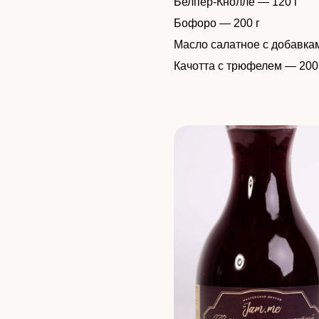
Белпер-Кнолле — 120 г
Бофоро — 200 г
Масло салатное с добавка
Качотта с трюфелем — 200