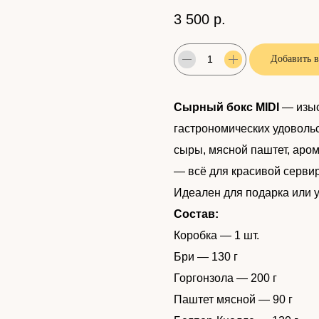
3 500
р.
Добавить в
Сырный бокс MIDI
— изыс
гастрономических удоволь
сыры, мясной паштет, аро
— всё для красивой серви
Идеален для подарка или у
Состав:
Коробка — 1 шт.
Бри — 130 г
Горгонзола — 200 г
Паштет мясной — 90 г