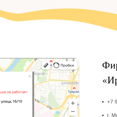
Фи
«‎И
+7 
г. 