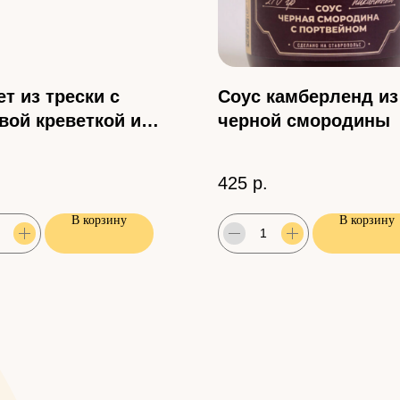
т из трески с
Соус камберленд из
вой креветкой и
черной смородины
м, 180 г
425
р.
В корзину
В корзину