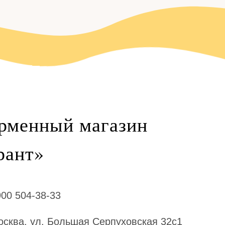
рменный магазин
рант»‎
900 504-38-33
Москва, ул. Большая Серпуховская 32с1