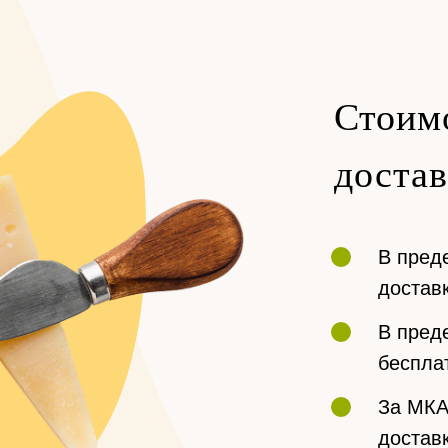
Стоим
доста
В пред
доставк
В преде
беспла
За МКА
доставк