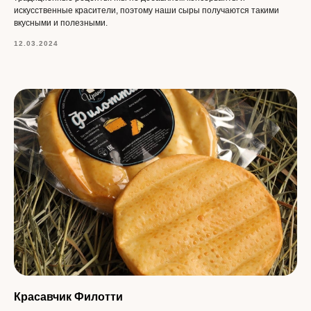
искусственные красители, поэтому наши сыры получаются такими
вкусными и полезными.
ИП Болотуев Антон Александрович
ИНН 352300907442 ОГРН 304352804100532
12.03.2024
Красавчик Филотти