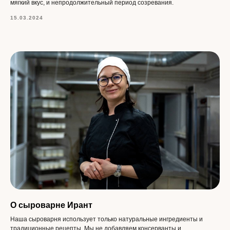
«‎Ирант»‎
мягкий вкус, и непродолжительный период созревания.
15.03.2024
+7 900 504-38-33
г. Москва, ул. Большая Серпуховская 32с1
Режим работы: с 10:00 до 21:00
Ирант
Магазин сыров в Москве
Сыроварня в Москве
О сыроварне Ирант
Наша сыроварня использует только натуральные ингредиенты и
традиционные рецепты. Мы не добавляем консерванты и