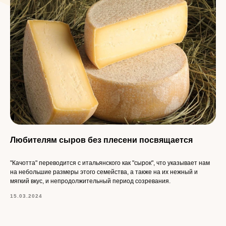
Любителям сыров без плесени посвящается
"Качотта" переводится с итальянского как "сырок", что указывает нам
на небольшие размеры этого семейства, а также на их нежный и
Фирменный магазин
мягкий вкус, и непродолжительный период созревания.
«‎Ирант»‎
15.03.2024
+7 900 504-38-33