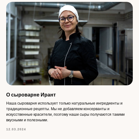
г. Москва, ул. Большая Серпуховская 32с1
Режим работы: с 10:00 до 21:00
Ирант
Магазин сыров в Москве
Сыроварня в Москве
О сыроварне Ирант
Наша сыроварня использует только натуральные ингредиенты и
традиционные рецепты. Мы не добавляем консерванты и
искусственные красители, поэтому наши сыры получаются такими
вкусными и полезными.
12.03.2024
ИП Болотуев Антон Александрович
ИНН 352300907442 ОГРН 304352804100532