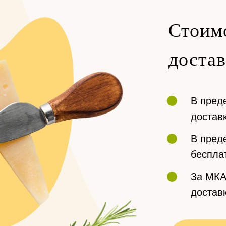
Стоим
доста
В пред
доставк
В преде
беспла
За МКА
доставк