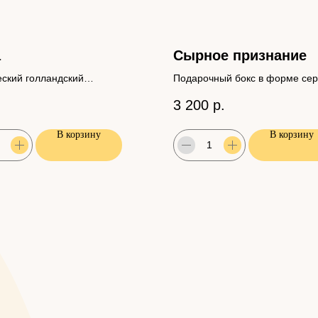
а
Сырное признание
еский голландский
Подарочный бокс в форме се
рдый сыр
3 200
р.
В корзину
В корзину