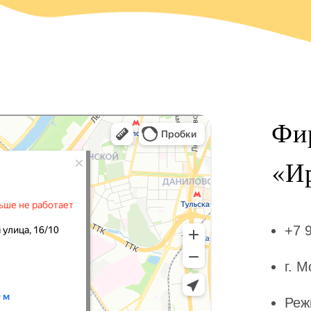
Фи
«‎И
+7 
г. 
Реж