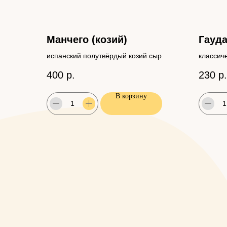
Манчего (козий)
Гауд
испанский полутвёрдый козий сыр
классич
полутвё
400
р.
230
р.
В корзину