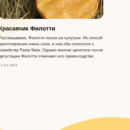
Красавчик Филотти
Рассказываем, Филотти похож на сулугуни. Их способ
приготовления очень схож, и они оба относятся к
семейству Pasta filata. Однако многие ценители после
дегустации Филотти отмечают его превосходство.
12.03.2024